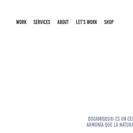
WORK
SERVICES
ABOUT
LET'S WORK
SHOP
DogAmigos®
es un ce
armonía que la natura