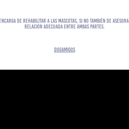
encarga de rehabilitar a las mascotas, si no también de asesora
relación adecuada entre ambas partes.
DogAmigos